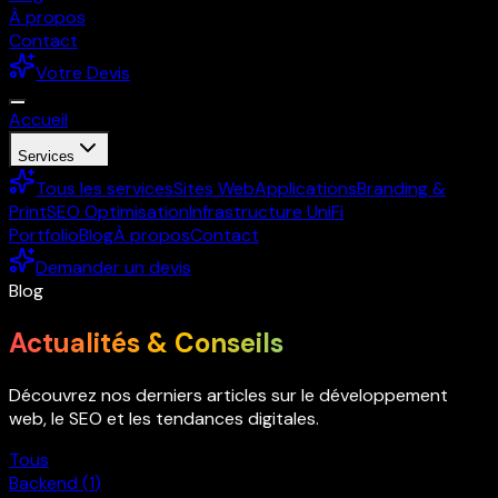
À propos
Contact
Votre Devis
Accueil
Services
Tous les services
Sites Web
Applications
Branding &
Print
SEO Optimisation
Infrastructure UniFi
Portfolio
Blog
À propos
Contact
Demander un devis
Blog
Actualités & Conseils
Découvrez nos derniers articles sur le développement
web, le SEO et les tendances digitales.
Tous
Backend
(
1
)