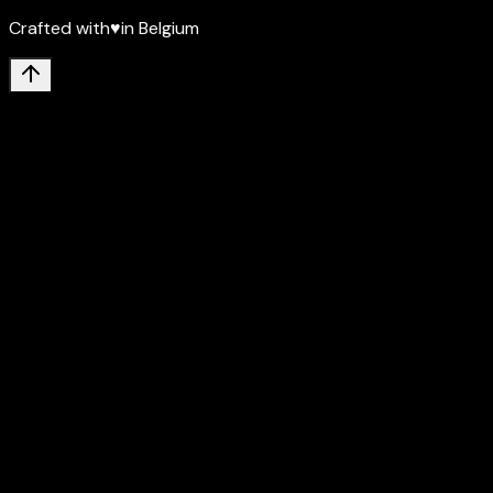
Crafted with
♥
in Belgium