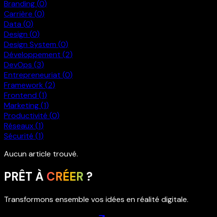
Branding
(
0
)
Carrière
(
0
)
Data
(
0
)
Design
(
0
)
Design System
(
0
)
Développement
(
2
)
DevOps
(
3
)
Entrepreneuriat
(
0
)
Framework
(
2
)
Frontend
(
1
)
Marketing
(
1
)
Productivité
(
0
)
Réseaux
(
1
)
Sécurité
(
1
)
Aucun article trouvé.
PRÊT À
CRÉER
?
Transformons ensemble vos idées en réalité digitale.