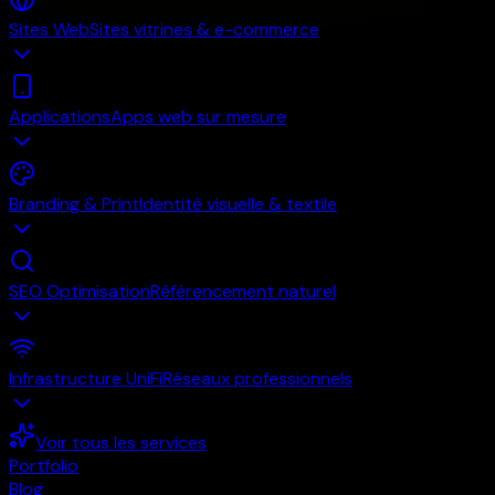
Sites Web
Sites vitrines & e-commerce
Applications
Apps web sur mesure
Branding & Print
Identité visuelle & textile
SEO Optimisation
Référencement naturel
Infrastructure UniFi
Réseaux professionnels
Voir tous les services
Portfolio
Blog