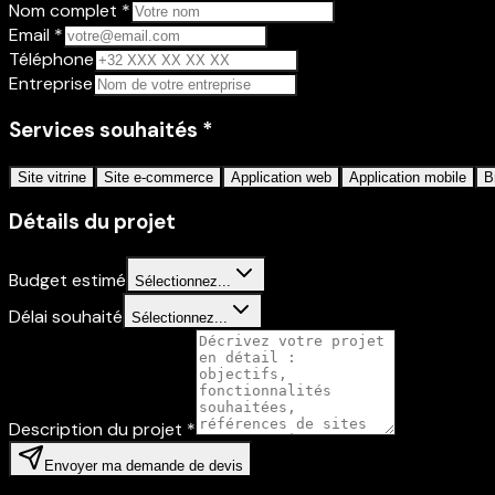
Nom complet
*
Email
*
Téléphone
Entreprise
Services souhaités
*
Site vitrine
Site e-commerce
Application web
Application mobile
B
Détails du projet
Budget estimé
Sélectionnez...
Délai souhaité
Sélectionnez...
Description du projet
*
Envoyer ma demande de devis