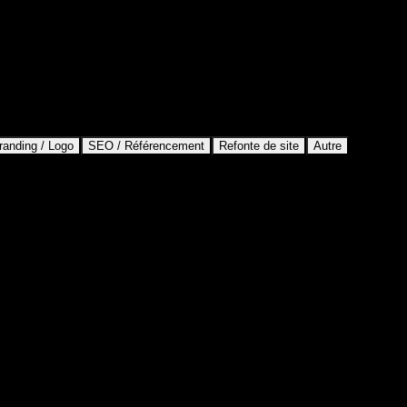
randing / Logo
SEO / Référencement
Refonte de site
Autre