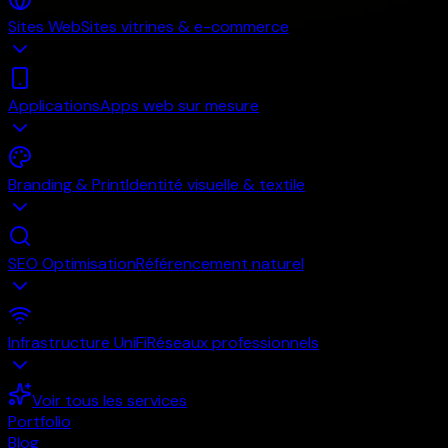
Sites Web
Sites vitrines & e-commerce
Applications
Apps web sur mesure
Branding & Print
Identité visuelle & textile
SEO Optimisation
Référencement naturel
Infrastructure UniFi
Réseaux professionnels
Voir tous les services
Portfolio
Blog