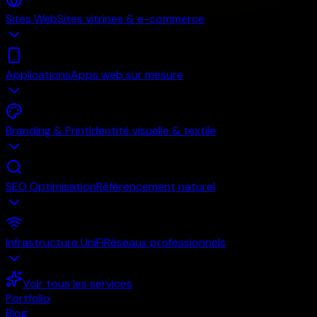
Sites Web
Sites vitrines & e-commerce
Applications
Apps web sur mesure
Branding & Print
Identité visuelle & textile
SEO Optimisation
Référencement naturel
Infrastructure UniFi
Réseaux professionnels
Voir tous les services
Portfolio
Blog