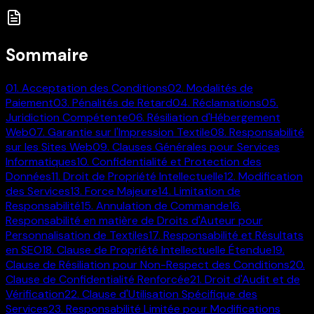
Sommaire
01
.
Acceptation des Conditions
02
.
Modalités de
Paiement
03
.
Pénalités de Retard
04
.
Réclamations
05
.
Juridiction Compétente
06
.
Résiliation d'Hébergement
Web
07
.
Garantie sur l'Impression Textile
08
.
Responsabilité
sur les Sites Web
09
.
Clauses Générales pour Services
Informatiques
10
.
Confidentialité et Protection des
Données
11
.
Droit de Propriété Intellectuelle
12
.
Modification
des Services
13
.
Force Majeure
14
.
Limitation de
Responsabilité
15
.
Annulation de Commande
16
.
Responsabilité en matière de Droits d'Auteur pour
Personnalisation de Textiles
17
.
Responsabilité et Résultats
en SEO
18
.
Clause de Propriété Intellectuelle Étendue
19
.
Clause de Résiliation pour Non-Respect des Conditions
20
.
Clause de Confidentialité Renforcée
21
.
Droit d'Audit et de
Vérification
22
.
Clause d'Utilisation Spécifique des
Services
23
.
Responsabilité Limitée pour Modifications